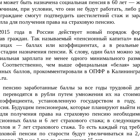
 может быть назначена социальная пенсия в 60 лет — 
чинам, при условии, что они не будут работать, либо 
 граждане смогут подтвердить шестилетний стаж и зара
лла для получения права на страховую пенсию.
015 года в России действует новый порядок фор
ав граждан. Так называемый «пенсионный капитал» вы
ницах — баллах или коэффициентах, а в реальные
 стадии назначения пенсии. К слову, один балл можно за
циальная зарплата не менее одного минимального разм
 Соответственно, чем выше официальная «белая» зар
нных баллов, прокомментировали в ОПФР в Калинингра
.ru.
 пенсию заработанные баллы за все годы трудовой де
 переводятся в рубли путем умножения их на стоимо
оэффициента, установленную государством в году,
нсия. Будущим пенсионерам, которые планируют выйти н
 для получения права на страховую пенсию необходим
нсионных балла и 6 лет страхового стажа; в следующе
лов и 7 лет страхового стажа. То есть каждый год тре
аховой пенсии по старости будут увеличиваться на 2,