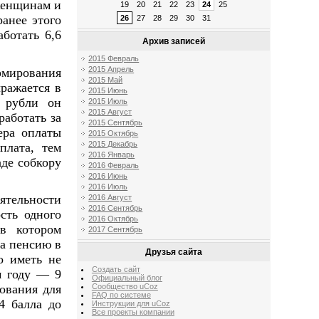
женщинам и
19
20
21
22
23
24
25
ранее этого
26
27
28
29
30
31
ботать 6,6
Архив записей
2015 Февраль
2015 Апрель
мирования
2015 Май
ражается в
2015 Июнь
 рубли он
2015 Июль
2015 Август
работать за
2015 Сентябрь
ера оплаты
2015 Октябрь
2015 Декабрь
плата, тем
2016 Январь
де собкору
2016 Февраль
2016 Июнь
2016 Июль
ятельности
2016 Август
2016 Сентябрь
сть одного
2016 Октябрь
 в котором
2017 Сентябрь
а пенсию в
Друзья сайта
о иметь не
Создать сайт
м году — 9
Официальный блог
Сообщество uCoz
бования для
FAQ по системе
4 балла до
Инструкции для uCoz
Все проекты компании