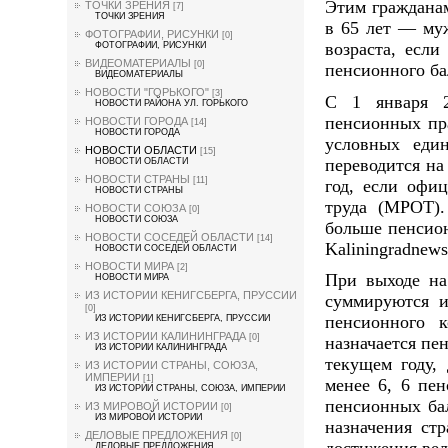
Этим гражданам
ТОЧКИ ЗРЕНИЯ
[7]
ТОЧКИ ЗРЕНИЯ
в 65 лет — муж
ФОТОГРАФИИ, РИСУНКИ
[0]
возраста, если
ФОТОГРАФИИ, РИСУНКИ
ВИДЕОМАТЕРИАЛЫ
[0]
пенсионного ба
ВИДЕОМАТЕРИАЛЫ
НОВОСТИ "ГОРЬКОГО"
[3]
С 1 января 2
НОВОСТИ РАЙОНА УЛ. ГОРЬКОГО
пенсионных пр
НОВОСТИ ГОРОДА
[14]
НОВОСТИ ГОРОДА
условных еди
НОВОСТИ ОБЛАСТИ
[15]
переводится на
НОВОСТИ ОБЛАСТИ
НОВОСТИ СТРАНЫ
[11]
год, если офи
НОВОСТИ СТРАНЫ
труда (МРОТ).
НОВОСТИ СОЮЗА
[0]
НОВОСТИ СОЮЗА
больше пенсио
НОВОСТИ СОСЕДЕЙ ОБЛАСТИ
[14]
Kaliningradnews
НОВОСТИ СОСЕДЕЙ ОБЛАСТИ
НОВОСТИ МИРА
[2]
При выходе на
НОВОСТИ МИРА
ИЗ ИСТОРИИ КЕНИГСБЕРГА, ПРУССИИ
суммируются и
[0]
пенсионного к
ИЗ ИСТОРИИ КЕНИГСБЕРГА, ПРУССИИ
ИЗ ИСТОРИИ КАЛИНИНГРАДА
[0]
назначается пе
ИЗ ИСТОРИИ КАЛИНИНГРАДА
текущем году,
ИЗ ИСТОРИИ СТРАНЫ, СОЮЗА,
ИМПЕРИИ
[1]
менее 6, 6 пе
ИЗ ИСТОРИИ СТРАНЫ, СОЮЗА, ИМПЕРИИ
пенсионных бал
ИЗ МИРОВОЙ ИСТОРИИ
[0]
ИЗ МИРОВОЙ ИСТОРИИ
назначения стр
ДЕЛОВЫЕ ПРЕДЛОЖЕНИЯ
[0]
ДЕЛОВЫЕ ПРЕДЛОЖЕНИЯ