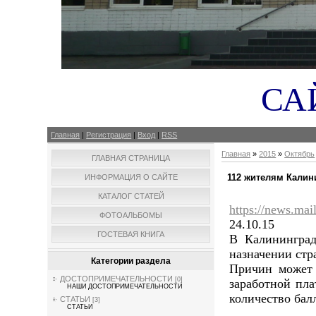
СА
Главная
|
Регистрация
|
Вход
|
RSS
Главная
»
2015
»
Октябрь
ГЛАВНАЯ СТРАНИЦА
112 жителям Калин
ИНФОРМАЦИЯ О САЙТЕ
КАТАЛОГ СТАТЕЙ
https://news.ma
ФОТОАЛЬБОМЫ
24.10.15
ГОСТЕВАЯ КНИГА
В Калининград
назначении стр
Категории раздела
Причин может 
ДОСТОПРИМЕЧАТЕЛЬНОСТИ
[0]
заработной пла
НАШИ ДОСТОПРИМЕЧАТЕЛЬНОСТИ
количество бал
СТАТЬИ
[3]
СТАТЬИ