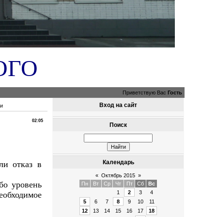
ОГО
Приветствую Вас
Гость
Вход на сайт
ти
02:05
Поиск
Календарь
ли отказ в
«
Октябрь 2015
»
бо уровень
Пн
Вт
Ср
Чт
Пт
Сб
Вс
1
2
3
4
необходимое
5
6
7
8
9
10
11
12
13
14
15
16
17
18