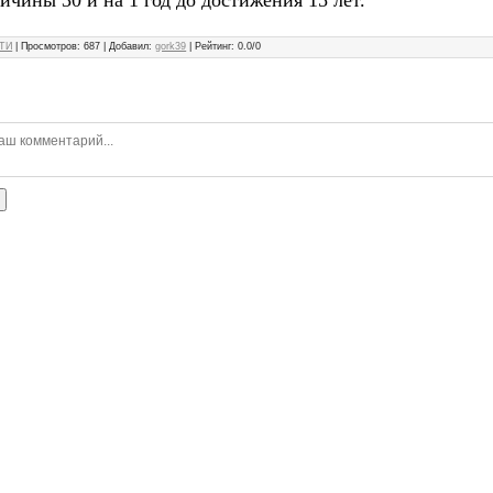
ичины 30 и на 1 год до достижения 15 лет.
ТИ
|
Просмотров
:
687
|
Добавил
:
gork39
|
Рейтинг
:
0.0
/
0