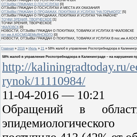
ОТЗЫВЫ ГРАЖДАН О ГОСУСЛУГАХ
[0]
ОТЗЫВЫ ГРАЖДАН О ГОСУСЛУГАХ И МЕСТА ИХ ОКАЗАНИЯ
ОТЗЫВЫ ГРАЖДАН О ПРОДАЖАХ, ПОКУПКАХ И УСЛУГАХ "НА ГОРЬКОГО"
[5]
ОТЗЫВЫ ГРАЖДАН О ПРОДАЖАХ, ПОКУПКАХ И УСЛУГАХ "НА РАЙОНЕ"
ТОЧКИ ЗРЕНИЯ, ТВОРЧЕСКОЕ
[1]
ТОЧКИ ЗРЕНИЯ, ТВОРЧЕСКОЕ
ЧКАЛОВСК
[0]
НОВОСТИ, ОТЗЫВЫ ГРАЖДАН О ПОКУПКАХ, ТОВАРАХ И УСЛУГАХ В ЧКАЛОВСКЕ
пгт им.А.КОСМОДЕМЬЯНСКОГО
[0]
НОВОСТИ, ОТЗЫВЫ ГРАЖДАН О ПОКУПКАХ, ТОВАРАХ И УСЛУГАХ В пос.им.А.К
Главная
»
2016
»
Июль
»
21
» 58% жалоб в управление Роспотребнадзора в Калинингр
58% жалоб в управление Роспотребнадзора в Калининграде – на нарушения п
http://kaliningradtoday.ru/
rynok/11110984/
11-04-2016 — 10:21
Обращений в области
эпидемиологического