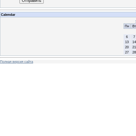
Отправить
Calendar
Пн
Вт
6
7
13
14
20
21
27
28
Полная версия сайта