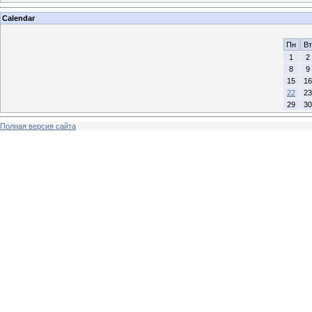
Calendar
Пн
Вт
1
2
8
9
15
16
22
23
29
30
Полная версия сайта