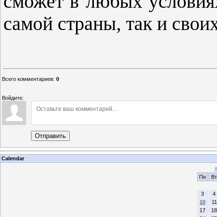
сможет в любых условиях
самой страны, так и свои
Всего комментариев
:
0
Войдите:
Отправить
Calendar
Пн
Вт
3
4
10
11
17
18