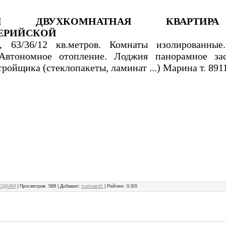
ТСЯ ДВУХКОМНАТНАЯ КВАРТИ
ЛЕРИЙСКОЙ
, 63/36/12 кв.метров. Комнаты изолированные
 Автономное отопление. Лоджия панорамное зас
тройщика (стеклопакеты, ламинат ...) Марина т. 89
ОДАЖИ
|
Просмотров
:
588
|
Добавил
:
marinakd1
|
Рейтинг
:
0.0
/
0