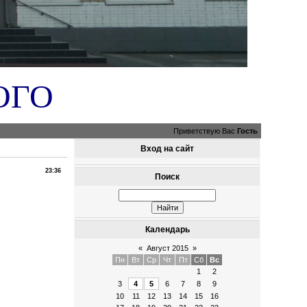
ОГО
Приветствую Вас
Гость
Вход на сайт
23:36
Поиск
Календарь
«
Август 2015
»
Пн
Вт
Ср
Чт
Пт
Сб
Вс
1
2
3
4
5
6
7
8
9
10
11
12
13
14
15
16