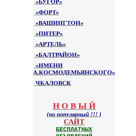
«БУГОР»
«ФОРТ»
«ВАШИНГТОН»
«ПИТЕР»
«АРТЕЛЬ»
«БАЛТРАЙОН»
«ИМЕНИ
А.КОСМОДЕМЬЯНСКОГО»
ЧКАЛОВСК
Н О В Ы Й
(но популярный !!! )
САЙТ
БЕСПЛАТНЫХ