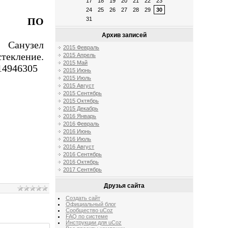
17
18
19
20
21
22
23
24
25
26
27
28
29
30
РА ПО
31
Архив записей
. Санузел
2015 Февраль
текление.
2015 Апрель
2015 Май
114946305
2015 Июнь
2015 Июль
2015 Август
2015 Сентябрь
2015 Октябрь
2015 Декабрь
2016 Январь
2016 Февраль
2016 Июнь
2016 Июль
2016 Август
2016 Сентябрь
2016 Октябрь
2017 Сентябрь
Друзья сайта
Создать сайт
Официальный блог
Сообщество uCoz
FAQ по системе
Инструкции для uCoz