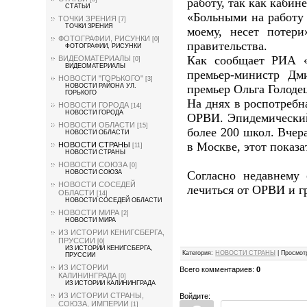
работу, так как кабин
СТАТЬИ
«Больными на работу 
ТОЧКИ ЗРЕНИЯ
[7]
ТОЧКИ ЗРЕНИЯ
моему, несет потер
ФОТОГРАФИИ, РИСУНКИ
[0]
правительства.
ФОТОГРАФИИ, РИСУНКИ
Как сообщает РИА «
ВИДЕОМАТЕРИАЛЫ
[0]
ВИДЕОМАТЕРИАЛЫ
премьер-министр Дм
НОВОСТИ "ГОРЬКОГО"
[3]
премьер Ольга Голоде
НОВОСТИ РАЙОНА УЛ.
ГОРЬКОГО
На днях в роспотребн
НОВОСТИ ГОРОДА
[14]
НОВОСТИ ГОРОДА
ОРВИ. Эпидемический 
НОВОСТИ ОБЛАСТИ
[15]
более 200 школ. Вчер
НОВОСТИ ОБЛАСТИ
в Москве, этот показа
НОВОСТИ СТРАНЫ
[11]
НОВОСТИ СТРАНЫ
НОВОСТИ СОЮЗА
[0]
Согласно недавнему
НОВОСТИ СОЮЗА
НОВОСТИ СОСЕДЕЙ
лечиться от ОРВИ и г
ОБЛАСТИ
[14]
НОВОСТИ СОСЕДЕЙ ОБЛАСТИ
НОВОСТИ МИРА
[2]
НОВОСТИ МИРА
ИЗ ИСТОРИИ КЕНИГСБЕРГА,
ПРУССИИ
[0]
ИЗ ИСТОРИИ КЕНИГСБЕРГА,
Категория
:
НОВОСТИ СТРАНЫ
|
Просмот
ПРУССИИ
ИЗ ИСТОРИИ
Всего комментариев
:
0
КАЛИНИНГРАДА
[0]
ИЗ ИСТОРИИ КАЛИНИНГРАДА
ИЗ ИСТОРИИ СТРАНЫ,
Войдите:
СОЮЗА, ИМПЕРИИ
[1]