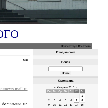
ОГО
Приветствую Вас
Гость
Вход на сайт
23:15
Поиск
Календарь
«
Февраль 2015
»
=news.mail.ru
Пн
Вт
Ср
Чт
Пт
Сб
Вс
1
2
3
4
5
6
7
8
ь больными на
9
10
11
12
13
14
15