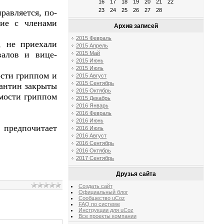
16
17
18
19
20
21
22
23
24
25
26
27
28
равляется, по-
ние с членами
Архив записей
2015 Февраль
, не приехали
2015 Апрель
валов и вице-
2015 Май
2015 Июнь
2015 Июль
ости гриппом и
2015 Август
2015 Сентябрь
рантин закрыты
2015 Октябрь
емости гриппом
2015 Декабрь
2016 Январь
2016 Февраль
2016 Июнь
 предпочитает
2016 Июль
2016 Август
2016 Сентябрь
2016 Октябрь
2017 Сентябрь
Друзья сайта
Создать сайт
Официальный блог
Сообщество uCoz
FAQ по системе
Инструкции для uCoz
Все проекты компании