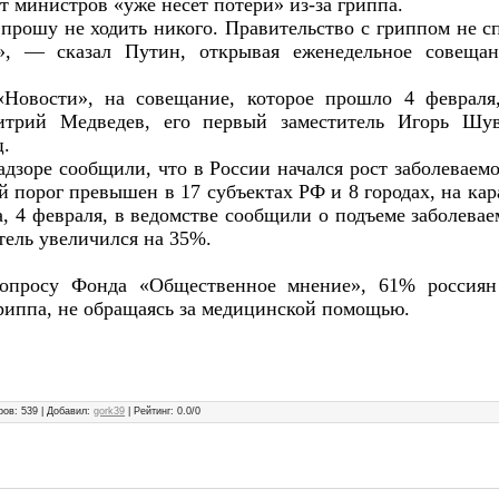
ет министров «уже несет потери» из-за гриппа.
прошу не ходить никого. Правительство с гриппом не сп
и», — сказал Путин, открывая еженедельное совеща
Новости», на совещание, которое прошло 4 февраля
итрий Медведев, его первый заместитель Игорь Шу
ц.
адзоре сообщили, что в России начался рост заболеваем
порог превышен в 17 субъектах РФ и 8 городах, на ка
а, 4 февраля, в ведомстве сообщили о подъеме заболева
тель увеличился на 35%.
 опросу Фонда «Общественное мнение», 61% россиян
риппа, не обращаясь за медицинской помощью.
ров
:
539
|
Добавил
:
gork39
|
Рейтинг
:
0.0
/
0