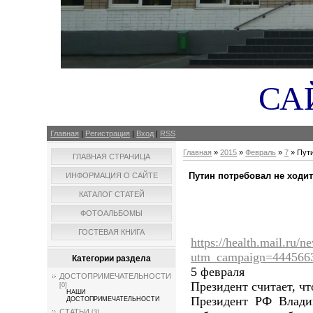
СА
Главная
|
Регистрация
|
Вход
|
RSS
Главная
»
2015
»
Февраль
»
7
» Пути
ГЛАВНАЯ СТРАНИЦА
Путин потребовал не ходит
ИНФОРМАЦИЯ О САЙТЕ
КАТАЛОГ СТАТЕЙ
ФОТОАЛЬБОМЫ
ГОСТЕВАЯ КНИГА
https://health.mail.ru/
utm_campaign=444566
Категории раздела
5 февраля
ДОСТОПРИМЕЧАТЕЛЬНОСТИ
Президент считает, чт
[0]
НАШИ
Президент РФ Влади
ДОСТОПРИМЕЧАТЕЛЬНОСТИ
СТАТЬИ
[3]