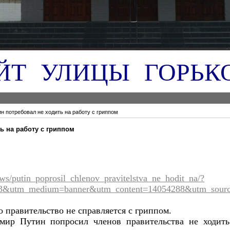
ЙТ УЛИЦЫ ГОРЬК
н потребовал не ходить на работу с гриппом
ь на работу с гриппом
news/putin_poprosil_chlenov_pravitelstva_ne_hodit_na/?
3&utm_medium=banner&utm_content=14054288&utm_source
о правительство не справляется с гриппом.
мир Путин попросил членов правительства не ходит