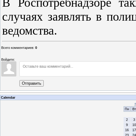
В Роспотребнадзоре та
случаях заявлять в поли
ведомства.
Всего комментариев
:
0
Войдите:
Отправить
Calendar
Пн
Вт
2
3
9
10
16
17
23
24